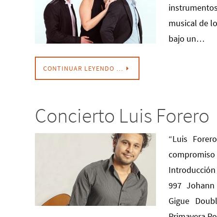
instrumento
musical de l
bajo un…
CONTINUAR LEYENDO …
Concierto Luis Forero
“Luis Forer
compromiso
Introducción
997 Johann 
Gigue Doubl
Primavera P