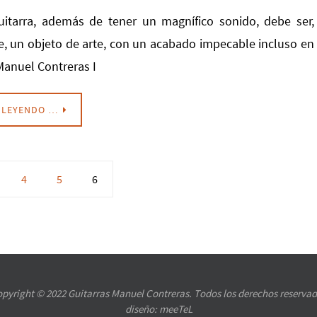
itarra, además de tener un magnífico sonido, debe ser,
 un objeto de arte, con un acabado impecable incluso en
Manuel Contreras I
 LEYENDO …
4
5
6
pyright © 2022 Guitarras Manuel Contreras. Todos los derechos reserva
diseño:
meeTeL