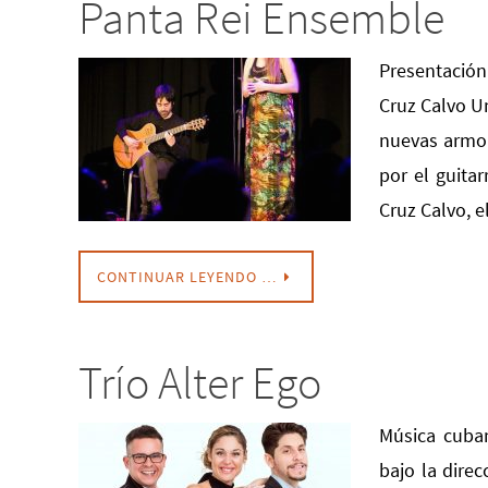
Panta Rei Ensemble
Presentación 
Cruz Calvo Un
nuevas armon
por el guitar
Cruz Calvo, 
CONTINUAR LEYENDO …
Trío Alter Ego
Música cuban
bajo la dire