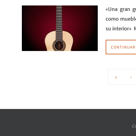
«Una gran gu
como mueble,
su interior» 
CONTINUAR
«
‹
Co