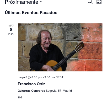
Próximamente
Navegación
Buscar
Nave
Lista
de
de
Seleccionar
Últimos Eventos Pasados
búsqueda
vista
fecha.
y
de
MAY
vistas
Even
8
de
2026
Eventos
mayo 8 @ 8:00 pm
-
9:30 pm
CEST
Francisco Ortiz
Guitarras Contreras
Segovia, 57, Madrid
10€