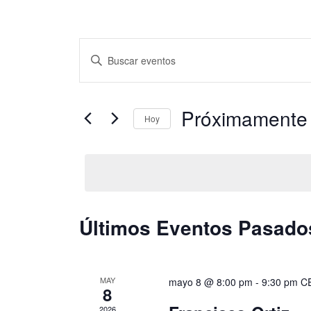
Navegación
Introduce
de
la
búsqueda
palabra
Próximamente
y
Hoy
clave.
vistas
Seleccionar
Busca
de
fecha.
Eventos
Eventos
para
la
Últimos Eventos Pasado
palabra
clave.
MAY
mayo 8 @ 8:00 pm
-
9:30 pm
C
8
2026