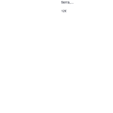
tierra,...
12€